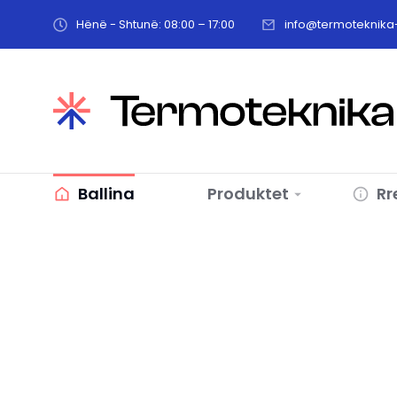
Hënë - Shtunë: 08:00 – 17:00
info@termoteknika-
Ballina
Produktet
Rr