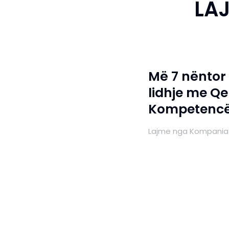
LAJ
Më 7 nëntor 
lidhje me Q
Kompetencë
Lajme nga Kompania