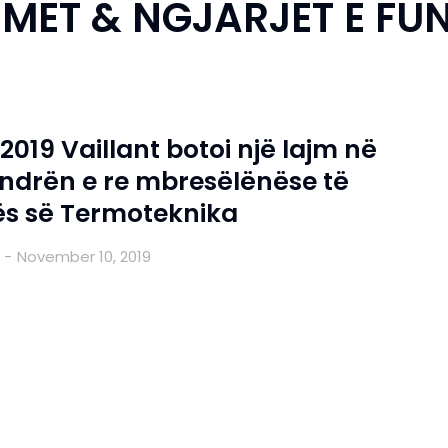
MET & NGJARJET E FU
2019 Vaillant botoi një lajm në
endrën e re mbresëlënëse të
s së Termoteknika
November 10, 2019