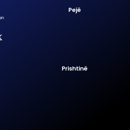
Pejë
an
Prishtinë