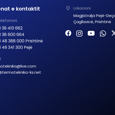
nat e kontaktit
Lokacioni
Magjistralja Pejë-Deç
elefononi
Çagllavicë, Prishtinë
 39 410 662
 38 600 664
 48 388 000 Prishtinë
 49 341 300 Pejë
l
oteknika@live.com
@termoteknika-ks.net