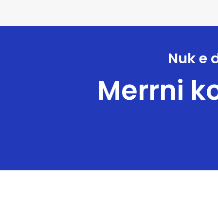
Nuk e d
Merrni ko