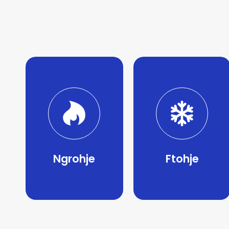
Ngrohje
Ftohje