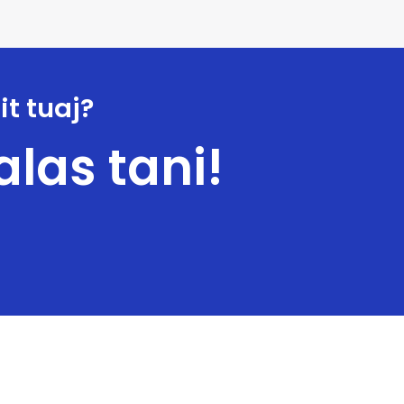
it tuaj?
alas tani!