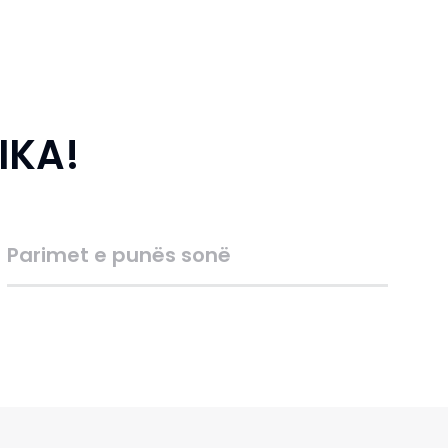
IKA!
Parimet e punës sonë