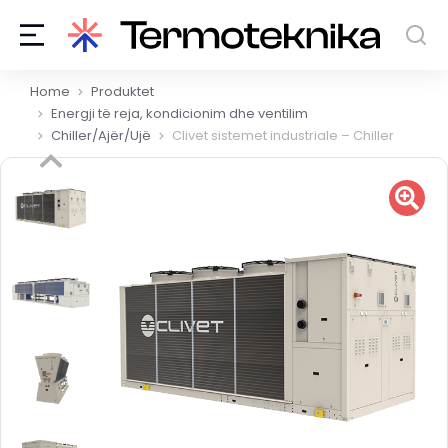
You are here:
Home
Produktet
Energji të reja, kondicionim dhe ventilim
Chiller/Ajër/Ujë
Clivet sistemet industriale – Chiller