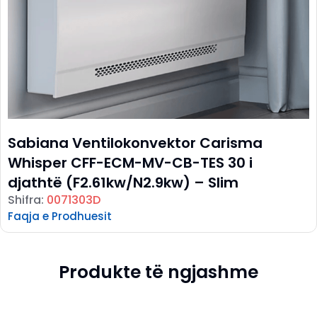
Sabiana Ventilokonvektor Carisma
Whisper CFF-ECM-MV-CB-TES 30 i
djathtë (F2.61kw/N2.9kw) – Slim
Shifra:
0071303D
Faqja e Prodhuesit
Produkte të ngjashme