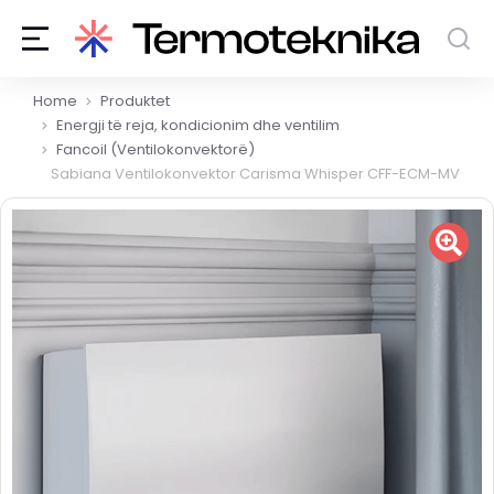
You are here:
Home
Produktet
Energji të reja, kondicionim dhe ventilim
Fancoil (Ventilokonvektorë)
Sabiana Ventilokonvektor Carisma Whisper CFF-ECM-MV-CB-TES