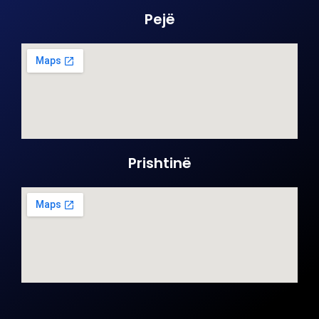
Pejë
Prishtinë