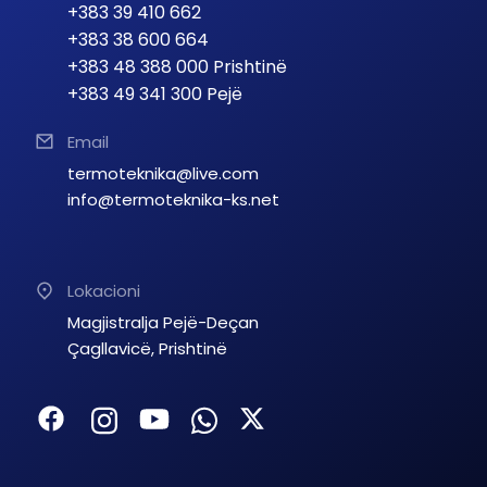
+383 39 410 662
+383 38 600 664
+383 48 388 000 Prishtinë
+383 49 341 300 Pejë
Email
termoteknika@live.com
info@termoteknika-ks.net
Lokacioni
Magjistralja Pejë-Deçan
Çagllavicë, Prishtinë