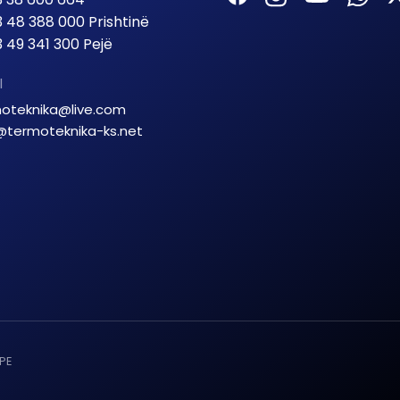
 48 388 000 Prishtinë
 49 341 300 Pejë
l
oteknika@live.com
@termoteknika-ks.net
GPE