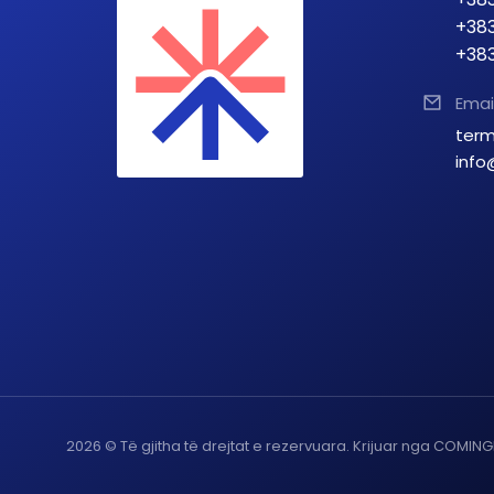
+383
+383
Emai
term
info
2026 © Të gjitha të drejtat e rezervuara. Krijuar nga COMIN