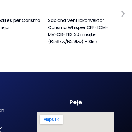
ajtës për Carisma
Sabiana Ventilokonvektor
Sabi
meja
Carisma Whisper CFF-ECM-
Cari
MV-CB-TES 30 i majtë
MV-C
(F2.61kw/N2.9kw) - Slim
(F1.6
Pejë
an