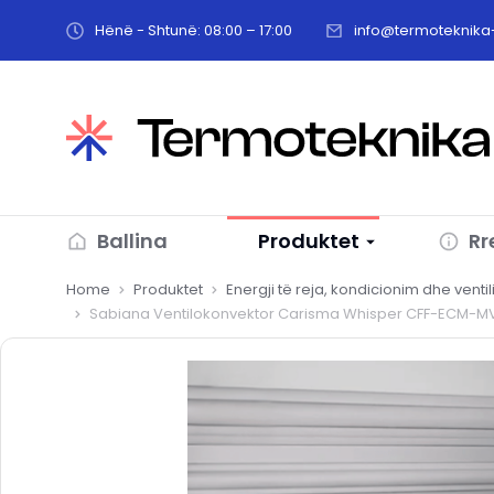
Hënë - Shtunë: 08:00 – 17:00
info@termoteknika-
Ballina
Produktet
Rr
You are here:
Home
Produktet
Energji të reja, kondicionim dhe venti
Sabiana Ventilokonvektor Carisma Whisper CFF-ECM-MV-C