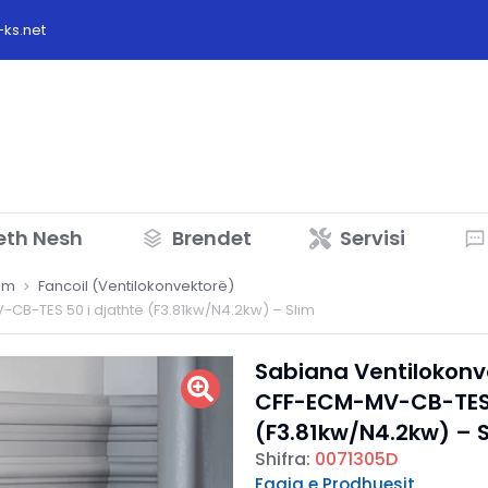
ks.net
eth Nesh
Brendet
Servisi
lim
Fancoil (Ventilokonvektorë)
B-TES 50 i djathtë (F3.81kw/N4.2kw) – Slim
Sabiana Ventilokonv
CFF-ECM-MV-CB-TES 
(F3.81kw/N4.2kw) – 
Shifra:
0071305D
Faqja e Prodhuesit