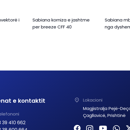
vektorë i
Sabiana korniza e jashtme
Sabiana mb
per breeze CFF 40
nga dyshe
nat e kontaktit
Lokacioni
Magjistralja Pejë-Deç
elefononi
Çagllavicë, Prishtinë
 39 410 662
 38 600 664