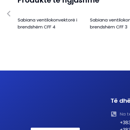
Produkte të ngjashme
Sabiana ventilokonvektorë i
Sabiana ventilokon
5 WN
brendshëm CFF 4
brendshëm CFF 3
Të dhë
Na t
+383
+383