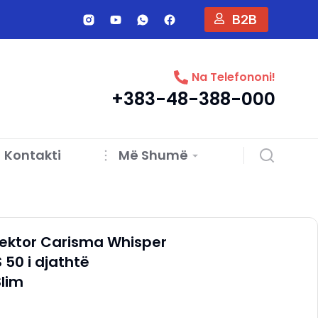
B2B
Na Telefononi!
+383-48-388-000
Kontakti
Më Shumë
ektor Carisma Whisper
50 i djathtë
Slim