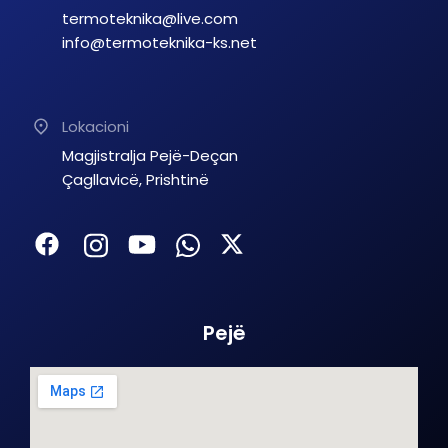
termoteknika@live.com
info@termoteknika-ks.net
Lokacioni
Magjistralja Pejë-Deçan
Çagllavicë, Prishtinë
Pejë