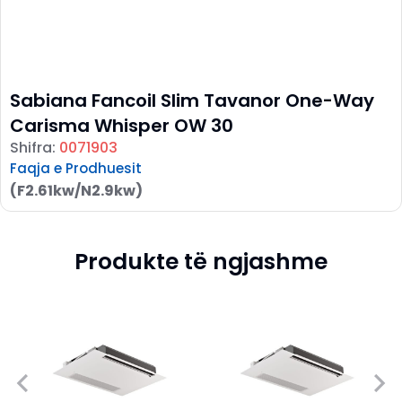
Sabiana Fancoil Slim Tavanor One-Way
Carisma Whisper OW 30
Shifra:
0071903
Faqja e Prodhuesit
(F2.61kw/N2.9kw)
Produkte të ngjashme