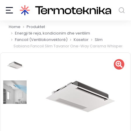
You are here:
Home
Produktet
Energji të reja, kondicionim dhe ventilim
Fancoil (Ventilokonvektorë)
Kasetor
Slim
Sabiana Fancoil Slim Tavanor One-Way Carisma Whisper OW