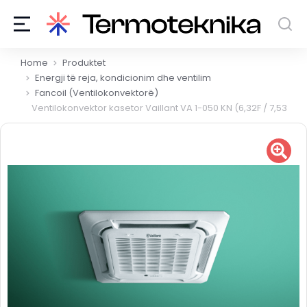
You are here:
Home
Produktet
Energji të reja, kondicionim dhe ventilim
Fancoil (Ventilokonvektorë)
Ventilokonvektor kasetor Vaillant VA 1-050 KN (6,32F / 7,53N)