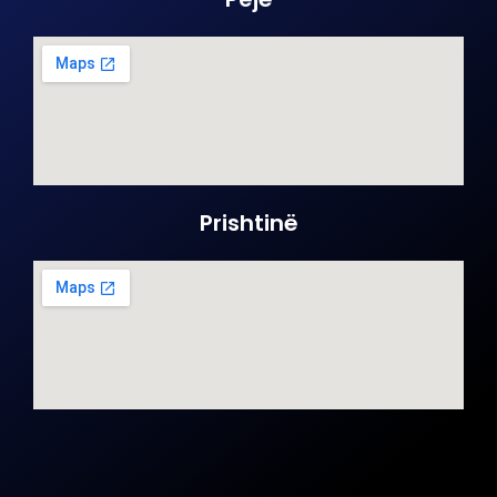
Prishtinë