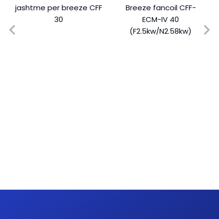
jashtme per breeze CFF
Breeze fancoil CFF-
30
ECM-IV 40
(F2.5kw/N2.58kw)