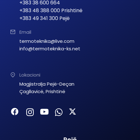
+383 38 600 664
+383 48 388 000 Prishtinë
+383 49 341 300 Pejë
Email
termoteknika@live.com
info@termoteknika-ks.net
Lokacioni
Magjistralja Pejë-Deçan
Çagllavicë, Prishtinë
Pejë