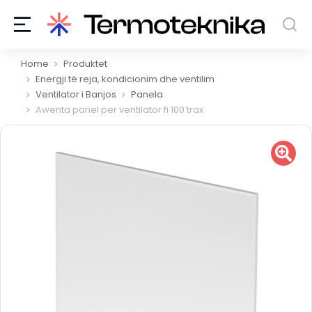
You are here:
Home
Produktet
Energji të reja, kondicionim dhe ventilim
Ventilator i Banjos
Panela
Awenta panel per ventilator fi 100 trax