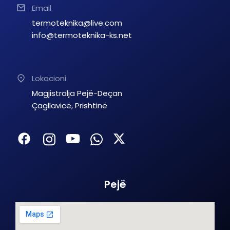
Email
termoteknika@live.com
info@termoteknika-ks.net
Lokacioni
Magjistralja Pejë-Deçan
Çagllavicë, Prishtinë
Pejë