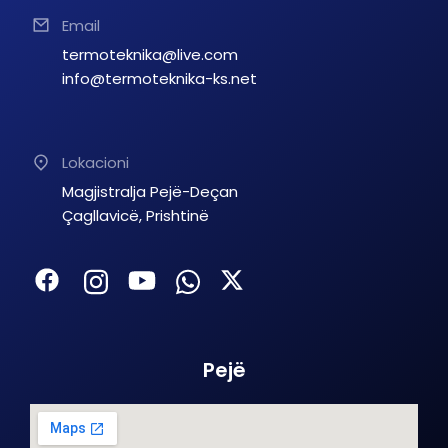
Email
termoteknika@live.com
info@termoteknika-ks.net
Lokacioni
Magjistralja Pejë-Deçan
Çagllavicë, Prishtinë
Pejë