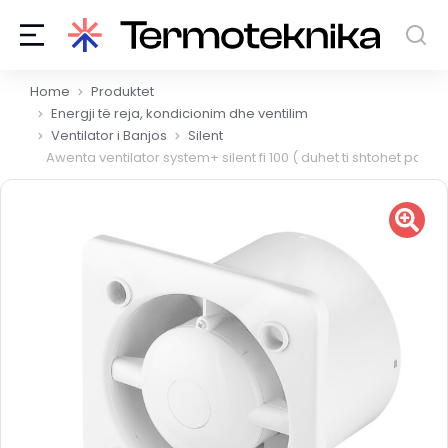
You are here:
Home
Produktet
Energji të reja, kondicionim dhe ventilim
Ventilator i Banjos
Silent
Awenta ventilator system+ silent fi 100 ( duhet ti shtohet paneli 