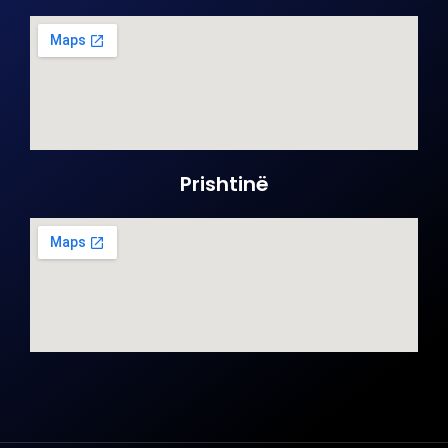
Prishtinë