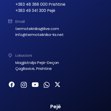
+383 48 388 000 Prishtinë
+383 49 341 300 Pejë
Email
termoteknika@live.com
info@termoteknika-ks.net
Lokacioni
Magjistralja Pejë-Deçan
Çagllavicë, Prishtinë
Pejë