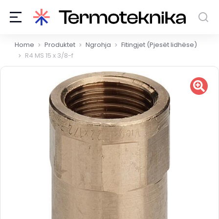
You are here:
Home
Produktet
Ngrohja
Fitingjet (Pjesët lidhëse)
R4 MS 15 x 3/8-f