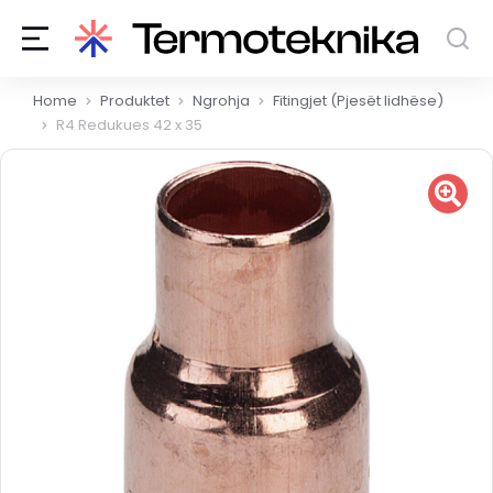
You are here:
Home
Produktet
Ngrohja
Fitingjet (Pjesët lidhëse)
R4 Redukues 42 x 35