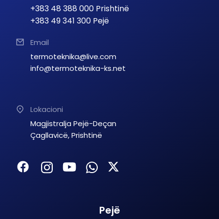
+383 48 388 000 Prishtinë
+383 49 341 300 Pejë
Email
termoteknika@live.com
info@termoteknika-ks.net
Lokacioni
Magjistralja Pejë-Deçan
Çagllavicë, Prishtinë
Pejë