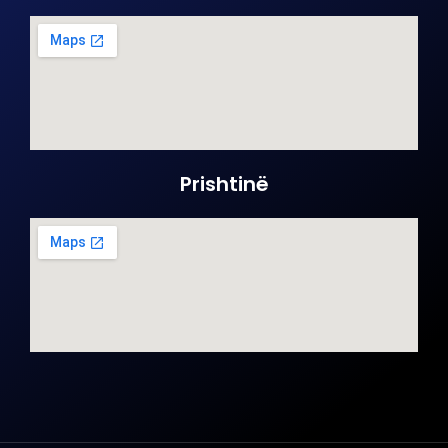
Prishtinë