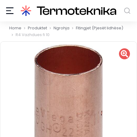
You are here:
Home
Produktet
Ngrohja
Fitingjet (Pjesët lidhëse)
R4 Vazhdues fi 10