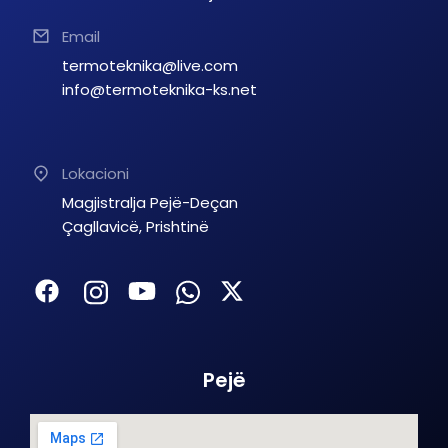
Email
termoteknika@live.com
info@termoteknika-ks.net
Lokacioni
Magjistralja Pejë-Deçan
Çagllavicë, Prishtinë
Pejë