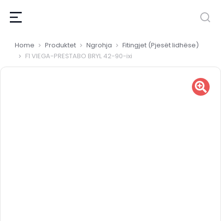
You are here:
Home
Produktet
Ngrohja
Fitingjet (Pjesët lidhëse)
F1 VIEGA-PRESTABO BRYL 42-90-ixi