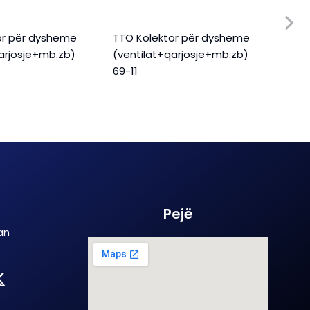
or për dysheme
TTO Kolektor për dysheme
TTO 
arjosje+mb.zb)
(ventilat+qarjosje+mb.zb)
(ven
69-11
69-6
Pejë
an