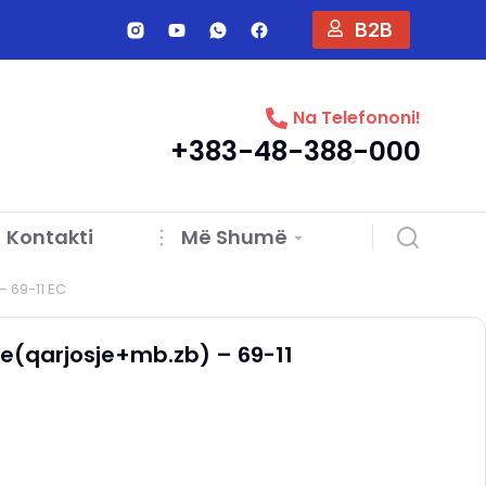
B2B
Na Telefononi!
+383-48-388-000
Kontakti
Më Shumë
 69-11 EC
e(qarjosje+mb.zb) – 69-11