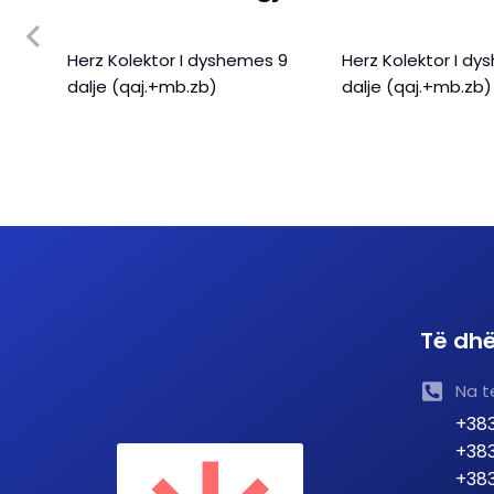
Herz Kolektor I dyshemes 9
Herz Kolektor I d
)
dalje (qaj.+mb.zb)
dalje (qaj.+mb.zb)
Të dhë
Na t
+383
+383
+383