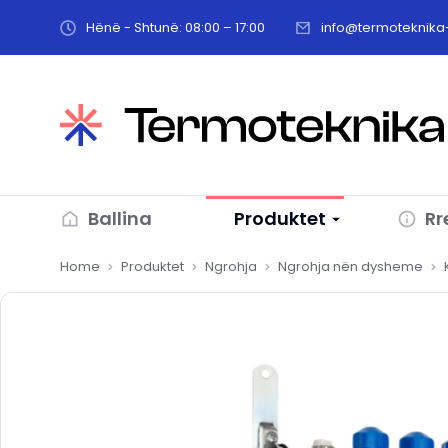
Hënë - Shtunë: 08:00 – 17:00
info@termoteknika-
Ballina
Produktet
Rr
You are here:
Home
Produktet
Ngrohja
Ngrohja nën dysheme