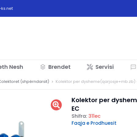
ks.net
eth Nesh
Brendet
Servisi
Kolektoret (shpërndarsit)
Kolektor per dysheme(qarjosje+mb.zb) –
Kolektor per dyshem
EC
Shifra:
311ec
Faqja e Prodhuesit