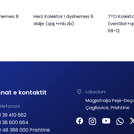
yshemes 8
Herz Kolektor I dyshemes 6
TTO Kolekt
dalje (qaj.+mb.zb)
(ventilat+q
69-12
nat e kontaktit
Lokacioni
Magjistralja Pejë-Deç
elefononi
Çagllavicë, Prishtinë
 39 410 662
 38 600 664
 48 388 000 Prishtinë