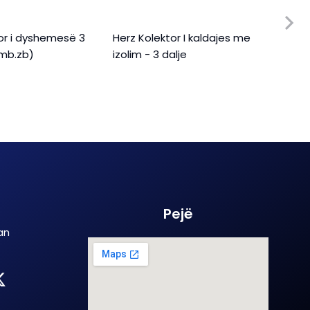
or i dyshemesë 3
Herz Kolektor I kaldajes me
TTO 
+mb.zb)
izolim - 3 dalje
(ven
69-1
Pejë
an