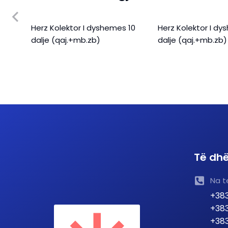
Herz Kolektor I dyshemes 10
Herz Kolektor I d
)
dalje (qaj.+mb.zb)
dalje (qaj.+mb.zb)
Të dhë
Na t
+383
+383
+383