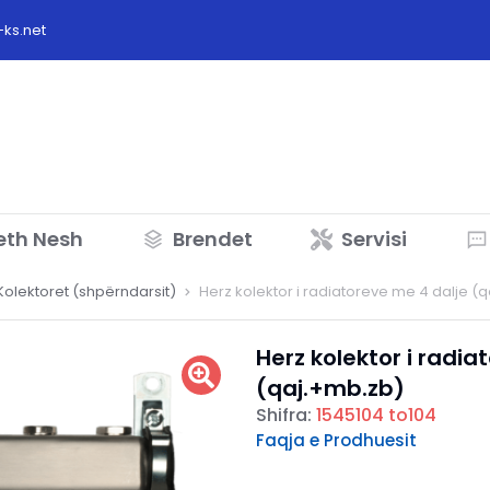
ks.net
eth Nesh
Brendet
Servisi
Kolektoret (shpërndarsit)
Herz kolektor i radiatoreve me 4 dalje (
Herz kolektor i radia
(qaj.+mb.zb)
Shifra:
1545104 to104
Faqja e Prodhuesit