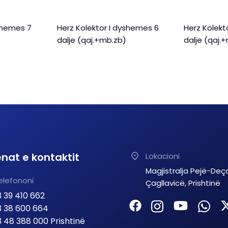
yshemes 7
Herz Kolektor I dyshemes 6
Herz Kolekt
dalje (qaj.+mb.zb)
dalje (qaj.
nat e kontaktit
Lokacioni
Magjistralja Pejë-Deç
elefononi
Çagllavicë, Prishtinë
 39 410 662
 38 600 664
 48 388 000 Prishtinë