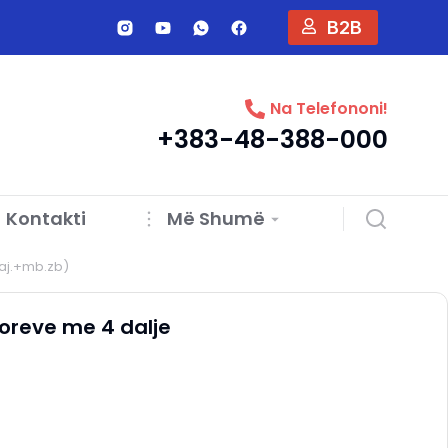
B2B
Na Telefononi!
+383-48-388-000
Kontakti
Më Shumë
qaj.+mb.zb)
toreve me 4 dalje