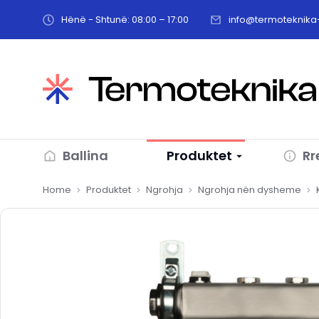
Hënë - Shtunë: 08:00 – 17:00
info@termoteknika-
Ballina
Produktet
Rr
You are here:
Home
Produktet
Ngrohja
Ngrohja nën dysheme