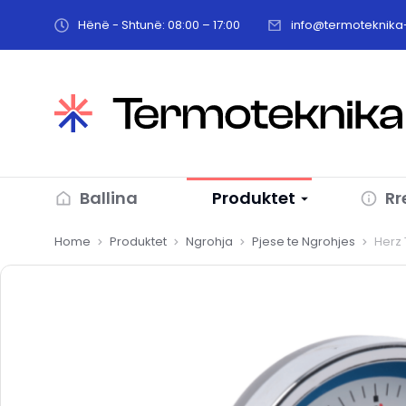
Hënë - Shtunë: 08:00 – 17:00
info@termoteknika-
Ballina
Produktet
Rr
You are here:
Home
Produktet
Ngrohja
Pjese te Ngrohjes
Herz