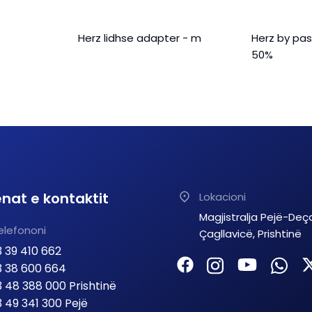
Herz lidhse adapter - m
Herz by pa
50%
nat e kontaktit
Lokacioni
Magjistralja Pejë-Deç
elefononi
Çagllavicë, Prishtinë
 39 410 662
 38 600 664
 48 388 000 Prishtinë
 49 341 300 Pejë