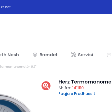
ks.net
eth Nesh
Brendet
Servisi
 Termomanometër 1/2″
Herz Termomanomet
Shifra:
1411110
Faqja e Prodhuesit