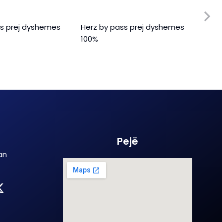
ss prej dyshemes
Herz by pass prej dyshemes
Herz
100%
gypor
Pejë
an