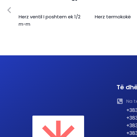
Herz ventil I poshtem ek 1/2
Herz termokokë
m-m
Të dhë
Na t
+383
+383
+383
+383