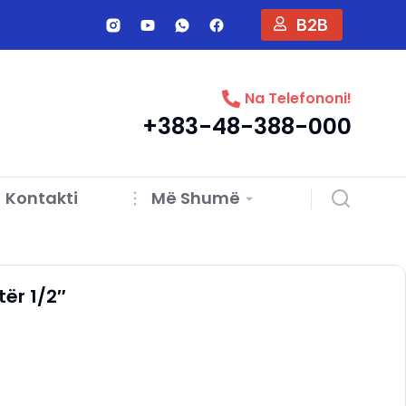
B2B
Na Telefononi!
+383-48-388-000
Kontakti
Më Shumë
ër 1/2″