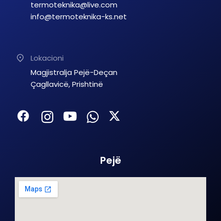
termoteknika@live.com
info@termoteknika-ks.net
Lokacioni
Magjistralja Pejë-Deçan
Çagllavicë, Prishtinë
Pejë