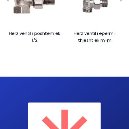
Herz ventil i poshtem ek
Herz ventil i eperm i
1/2
thjesht ek m-m