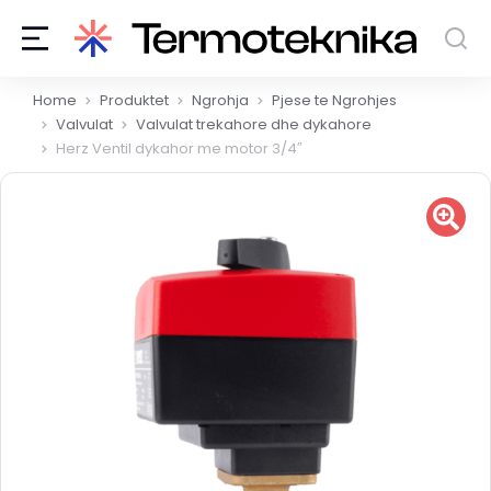
You are here:
Home
Produktet
Ngrohja
Pjese te Ngrohjes
Valvulat
Valvulat trekahore dhe dykahore
Herz Ventil dykahor me motor 3/4″