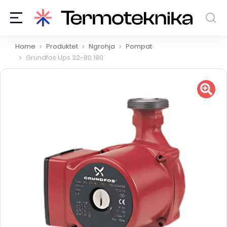
You are here:
Home
Produktet
Ngrohja
Pompat
Grundfos Ups 32-80 180