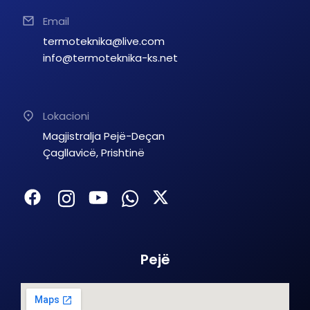
Email
termoteknika@live.com
info@termoteknika-ks.net
Lokacioni
Magjistralja Pejë-Deçan
Çagllavicë, Prishtinë
Pejë