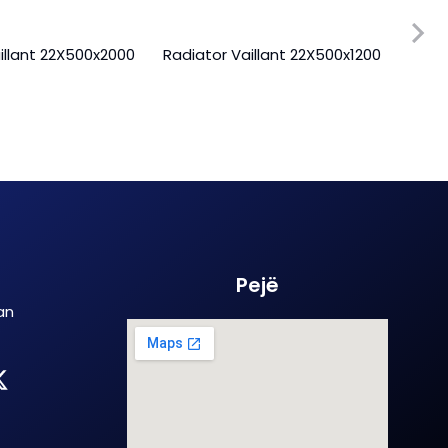
illant 22X500x2000
Radiator Vaillant 22X500x1200
Radi
Pejë
an