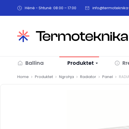
Hënë - Shtunë: 08:00 – 17:00
info@termoteknika-
Ballina
Produktet
Rr
You are here:
Home
Produktet
Ngrohja
Radiator
Panel
RADI