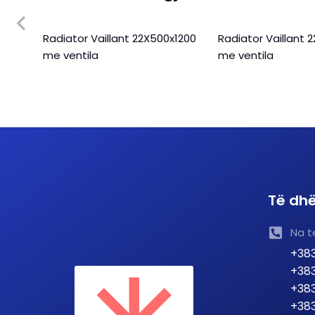
X800
Radiator Vaillant 22X500x1200
Radiator Vaillant 
me ventila
me ventila
Të dhë
Na t
+383
+383
+383
+383