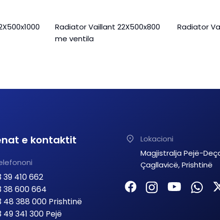
22X500x1000
Radiator Vaillant 22X500x800
Radiator Va
me ventila
nat e kontaktit
Lokacioni
Magjistralja Pejë-Deç
elefononi
Çagllavicë, Prishtinë
 39 410 662
 38 600 664
 48 388 000 Prishtinë
 49 341 300 Pejë