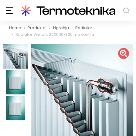
You are here:
Home
Produktet
Ngrohja
Radiator
Radiator Vaillant 22X500x800 me ventila