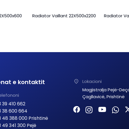
22X500x600
Radiator Vaillant 22X500x2200
Radiator Va
nat e kontaktit
Lokacioni
Magjistralja Pejë-Deç
elefononi
Çagllavicë, Prishtinë
 39 410 662
 38 600 664
 48 388 000 Prishtinë
 49 341 300 Pejë