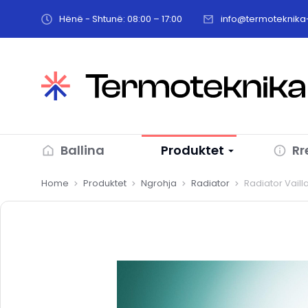
Hënë - Shtunë: 08:00 – 17:00
info@termoteknika-
Ballina
Produktet
Rr
You are here:
Home
Produktet
Ngrohja
Radiator
Radiator Vail