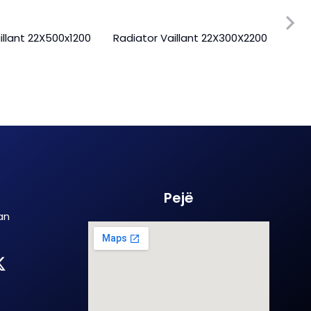
illant 22X500x1200
Radiator Vaillant 22X300X2200
Radi
Pejë
an