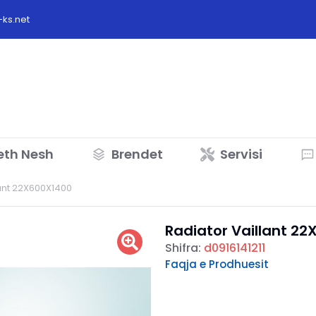
ks.net
eth Nesh
Brendet
Servisi
lant 22X600X1400
Radiator Vaillant 2
Shifra:
d0916141211
Faqja e Prodhuesit