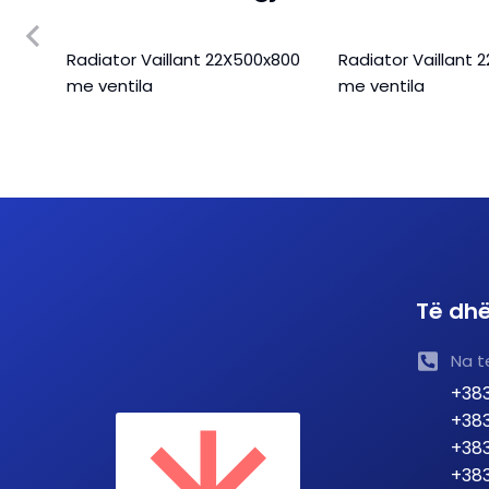
X400
Radiator Vaillant 22X500x800
Radiator Vaillant 
me ventila
me ventila
Të dhë
Na t
+383
+383
+383
+383