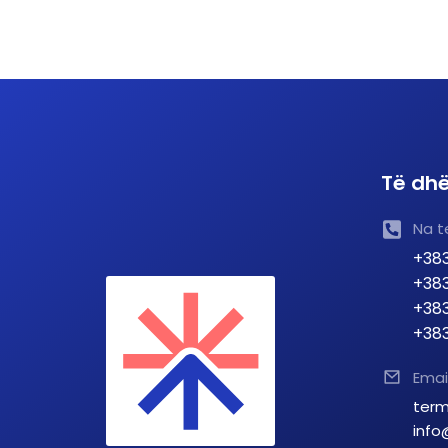
Të dhë
Na t
+383
+383
+383
+383
Emai
term
info