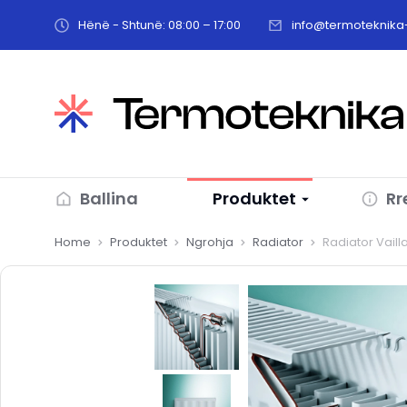
Hënë - Shtunë: 08:00 – 17:00
info@termoteknika-
Ballina
Produktet
Rr
You are here:
Home
Produktet
Ngrohja
Radiator
Radiator Vail