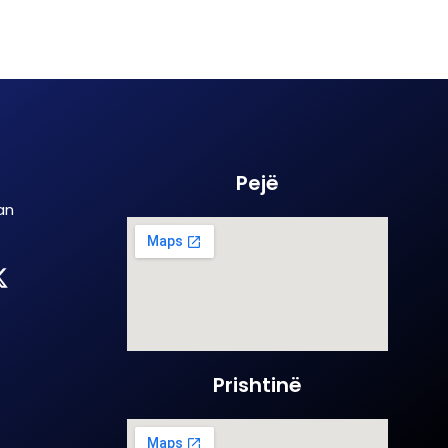
Pejë
an
Prishtinë