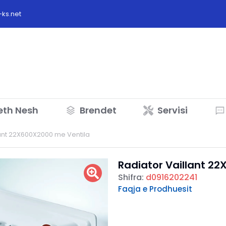
ks.net
eth Nesh
Brendet
Servisi
lant 22X600X2000 me Ventila
Radiator Vaillant 2
Shifra:
d0916202241
Faqja e Prodhuesit