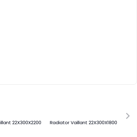
illant 22X300X2200
Radiator Vaillant 22X300X1800
Radi