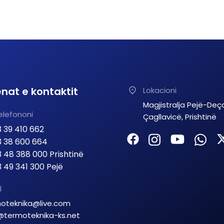
nat e kontaktit
Lokacioni
Magjistralja Pejë-Deç
elefononi
Çagllavicë, Prishtinë
 39 410 662
 38 600 664
 48 388 000 Prishtinë
 49 341 300 Pejë
l
oteknika@live.com
@termoteknika-ks.net