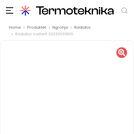
You are here:
Home
Produktet
Ngrohja
Radiator
Radiator Vaillant 33X300X1800