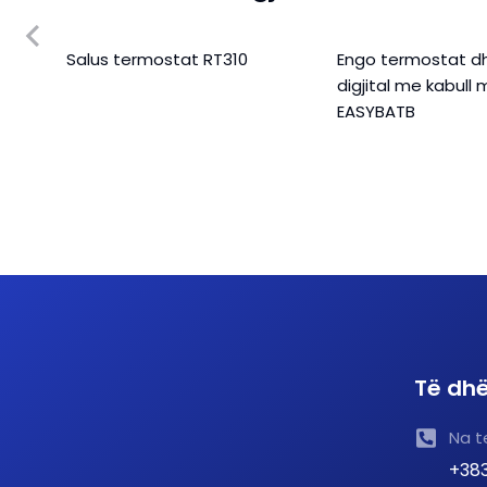
Salus termostat RT310
Engo termostat 
digjital me kabull 
EASYBATB
Të dhë
Na t
+383