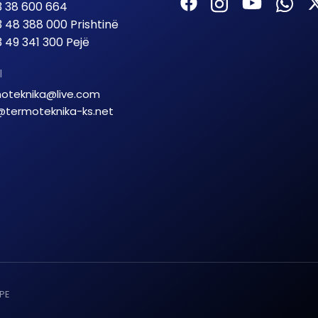
 38 600 664
 48 388 000 Prishtinë
 49 341 300 Pejë
l
oteknika@live.com
@termoteknika-ks.net
GPE