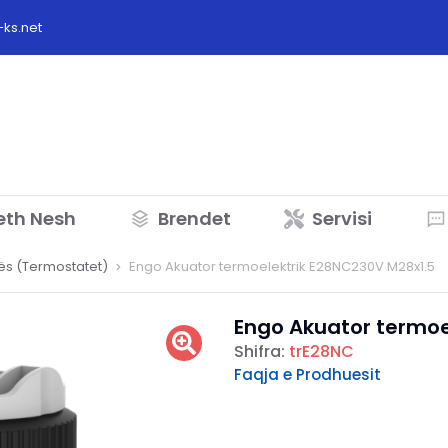
ks.net
eth Nesh
Brendet
Servisi
ës (Termostatet)
Engo Akuator termoelektrik E28NC230V M28x1.5
Engo Akuator termoe
Shifra:
trE28NC
Faqja e Prodhuesit