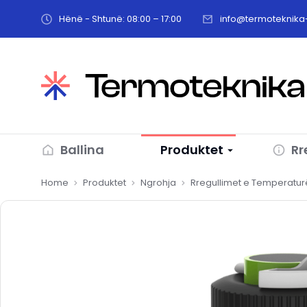
Hënë - Shtunë: 08:00 – 17:00
info@termoteknika-
Ballina
Produktet
Rr
You are here:
Home
Produktet
Ngrohja
Rregullimet e Temperatur