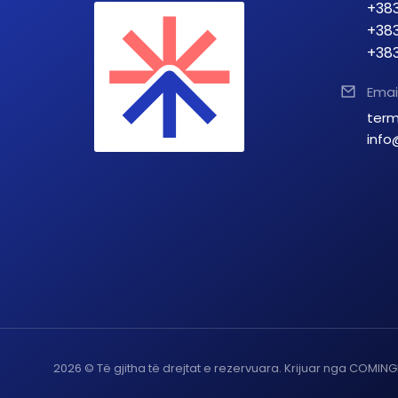
+383
+383
+383
Emai
term
info
2026 © Të gjitha të drejtat e rezervuara. Krijuar nga COMIN