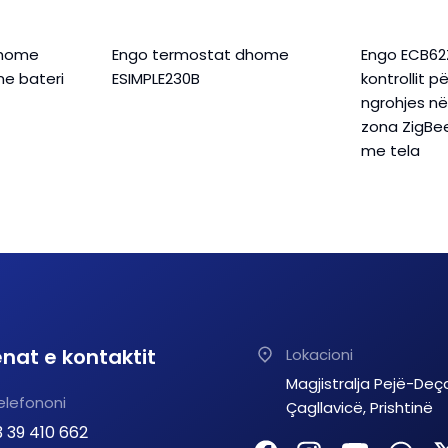
dhome
Engo termostat dhome
Engo ECB62Z
me bateri
ESIMPLE230B
kontrollit p
ngrohjes n
zona ZigBe
me tela
nat e kontaktit
Lokacioni
Magjistralja Pejë-Deç
elefononi
Çagllavicë, Prishtinë
 39 410 662