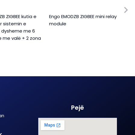
B ZIGBEE kutia e
Engo EMODZB ZIGBEE mini relay
Salu
ër sistemin e
module
inte
ë dysheme me 6
iT60
e me valë + 2 zona
Pejë
an