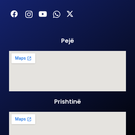
Pejë
Prishtinë