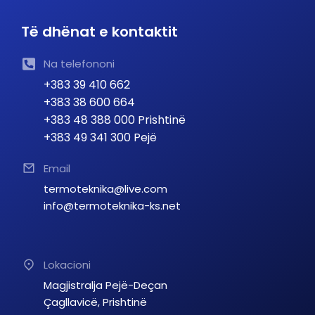
Të dhënat e kontaktit
Na telefononi
+383 39 410 662
+383 38 600 664
+383 48 388 000 Prishtinë
+383 49 341 300 Pejë
Email
termoteknika@live.com
info@termoteknika-ks.net
Lokacioni
Magjistralja Pejë-Deçan
Çagllavicë, Prishtinë