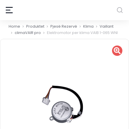
You are here:
Home
Produktet
Pjesë Rezervë
Klima
Vaillant
climaVAIR pro
Elektromotor per klima VAIB 1-065 WNI