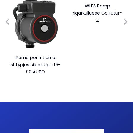
WITA Pomp
riqarkulluese Go.Future
Z
Pomp per rritjen e
shtypjes silent Upa 15-
90 AUTO