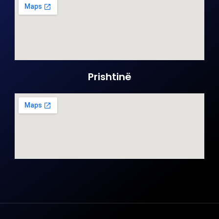
Prishtinë