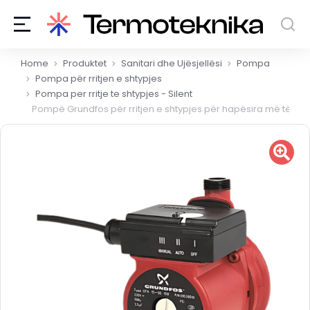
You are here:
Home
Produktet
Sanitari dhe Ujësjellësi
Pompa
Pompa për rritjen e shtypjes
Pompa per rritje te shtypjes - Silent
Pompë Grundfos për rritjen e shtypjes për hapësira më të vo