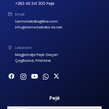
+383 49 341 300 Pejë
Email
termoteknika@live.com
info@termoteknika-ks.net
Lokacioni
Magjistralja Pejë-Deçan
Çagllavicë, Prishtinë
Pejë