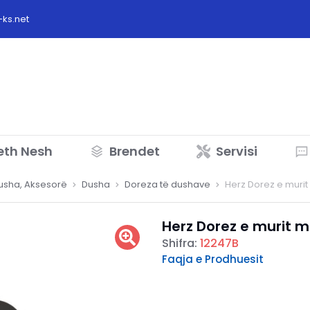
ks.net
eth Nesh
Brendet
Servisi
Dusha, Aksesorë
Dusha
Doreza të dushave
Herz Dorez e murit
Herz Dorez e murit m
Shifra:
12247B
Faqja e Prodhuesit