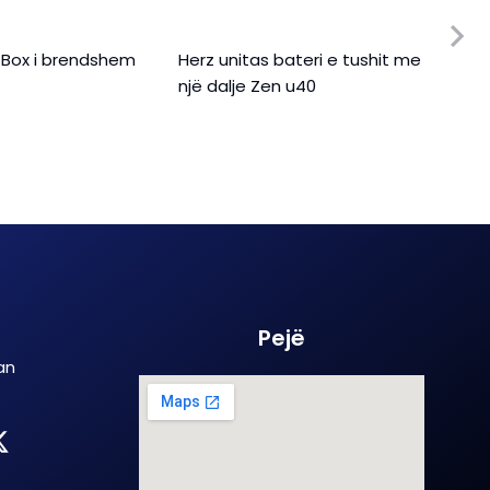
 Box i brendshem
Herz unitas bateri e tushit me
Herz
një dalje Zen u40
Pejë
an