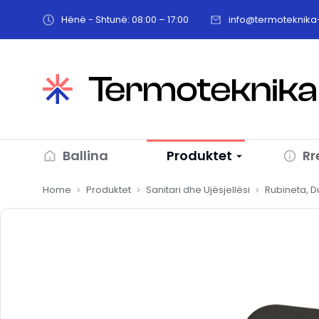
Hënë - Shtunë: 08:00 – 17:00
info@termoteknika-
Ballina
Produktet
Rr
You are here:
Home
Produktet
Sanitari dhe Ujësjellësi
Rubineta, 