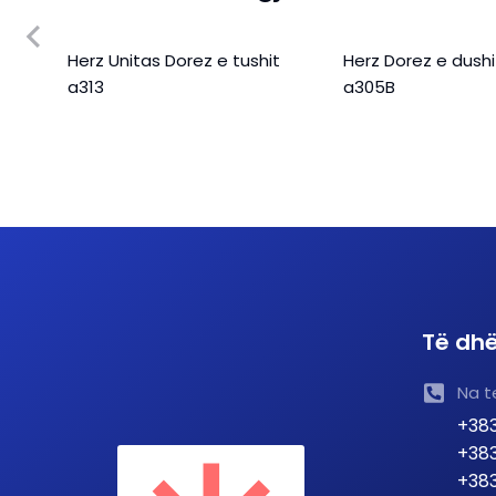
hëm
Herz Unitas Dorez e tushit
Herz Dorez e dushi
a313
a305B
Të dhë
Na t
+383
+383
+383