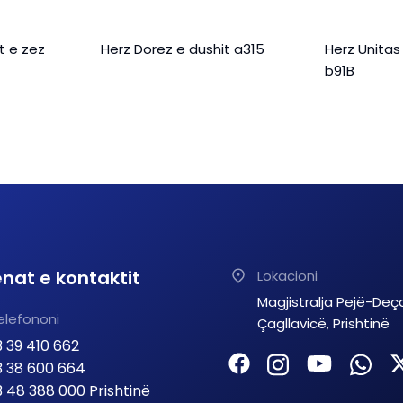
t e zez
Herz Dorez e dushit a315
Herz Unitas
b91B
nat e kontaktit
Lokacioni
Magjistralja Pejë-Deç
elefononi
Çagllavicë, Prishtinë
 39 410 662
 38 600 664
 48 388 000 Prishtinë