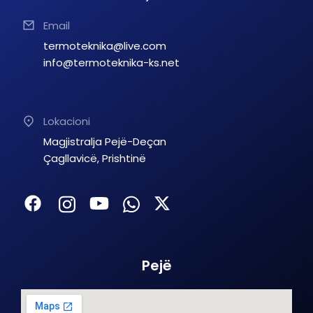
Email
termoteknika@live.com
info@termoteknika-ks.net
Lokacioni
Magjistralja Pejë-Deçan
Çagllavicë, Prishtinë
Pejë