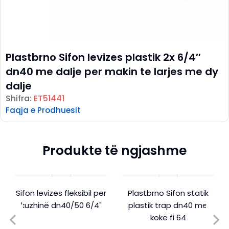
Plastbrno Sifon levizes plastik 2x 6/4″
dn40 me dalje per makin te larjes me dy
dalje
Shifra:
ET51441
Faqja e Prodhuesit
Produkte të ngjashme
Sifon levizes fleksibil per
Plastbrno Sifon statik
kuzhinë dn40/50 6/4"
plastik trap dn40 me
kokë fi 64