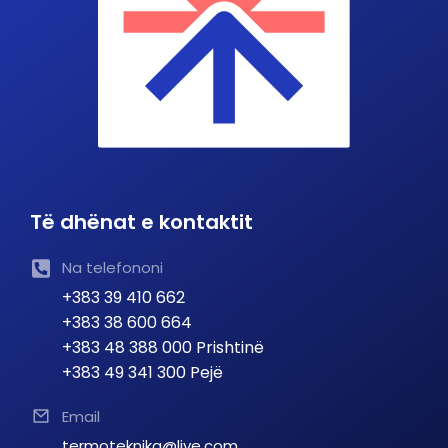
Të dhënat e kontaktit
Na telefononi
+383 39 410 662
+383 38 600 664
+383 48 388 000 Prishtinë
+383 49 341 300 Pejë
Email
termoteknika@live.com