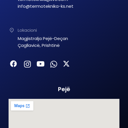
info@termoteknika-ks.net
Lokacioni
Magjistralja Pejë-Deçan
Çagllavicë, Prishtinë
Pejë