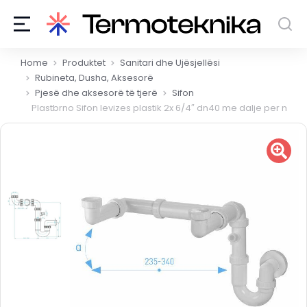
You are here:
Home
Produktet
Sanitari dhe Ujësjellësi
Rubineta, Dusha, Aksesorë
Pjesë dhe aksesorë të tjerë
Sifon
Plastbrno Sifon levizes plastik 2x 6/4″ dn40 me dalje per makin