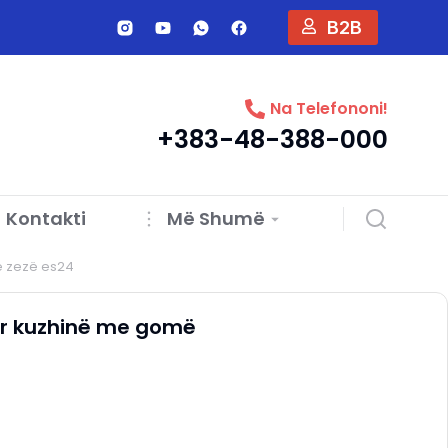
B2B
Na Telefononi!
+383-48-388-000
Kontakti
Më Shumë
 e zezë es24
per kuzhinë me gomë