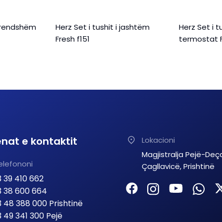
 brendshëm
Herz Set i tushit i jashtëm
Herz Set i 
Fresh f151
termostat 
nat e kontaktit
Lokacioni
Magjistralja Pejë-Deç
elefononi
Çagllavicë, Prishtinë
 39 410 662
 38 600 664
 48 388 000 Prishtinë
 49 341 300 Pejë