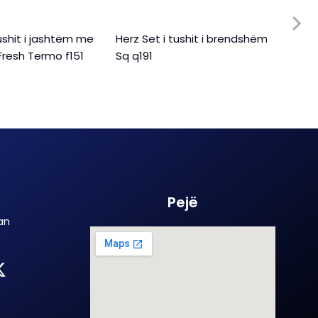
tushit i jashtëm me
Herz Set i tushit i brendshëm
Herz
Fresh Termo f151
Sq q191
proj
Pejë
an