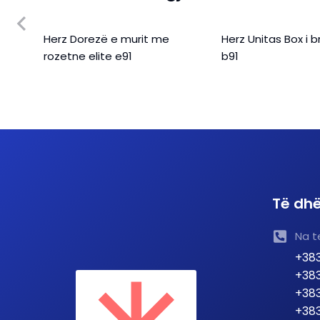
ntike
Herz Dorezë e murit me
Herz Unitas Box i
rozetne elite e91
b91
Të dhë
Na t
+383
+383
+383
+383