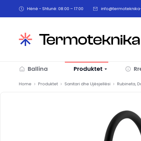
Hënë - Shtunë: 08:00 – 17:00
info@termoteknika-
Ballina
Produktet
Rr
You are here:
Home
Produktet
Sanitari dhe Ujësjellësi
Rubineta, 