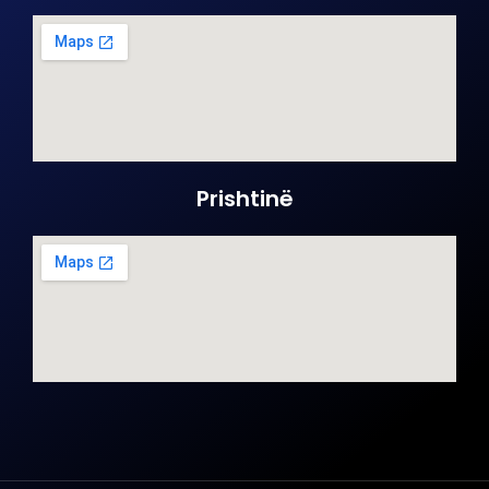
Prishtinë