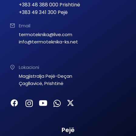
+383 48 388 000 Prishtinë
+383 49 341 300 Pejë
Email
termoteknika@live.com
info@termoteknika-ks.net
Lokacioni
Magjistralja Pejë-Deçan
Çagllavicë, Prishtinë
Pejë