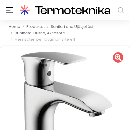
You are here:
Home
Produktet
Sanitari dhe Ujësjellësi
Rubineta, Dusha, Aksesorë
Herz Bateri për lavaman Elite e11