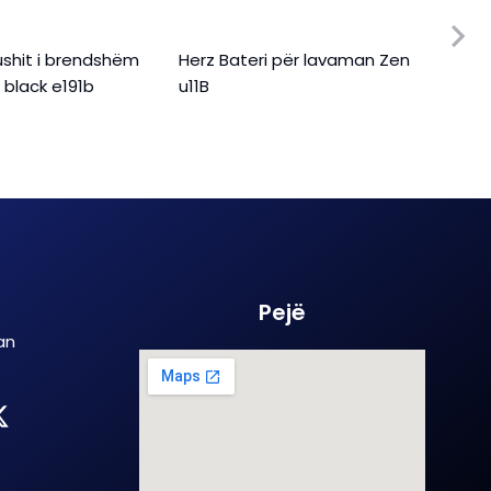
tushit i brendshëm
Herz Bateri për lavaman Zen
Herz
 black e191b
u11B
q12B
Pejë
an