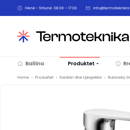
Hënë - Shtunë: 08:00 – 17:00
info@termoteknika-
Ballina
Produktet
Rr
You are here:
Home
Produktet
Sanitari dhe Ujësjellësi
Rubineta, 