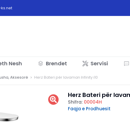
ks.net
eth Nesh
Brendet
Servisi
Dusha, Aksesorë
Herz Bateri për lavaman Infinity i10
Herz Bateri për lavam
Shifra:
00004H
Faqja e Prodhuesit