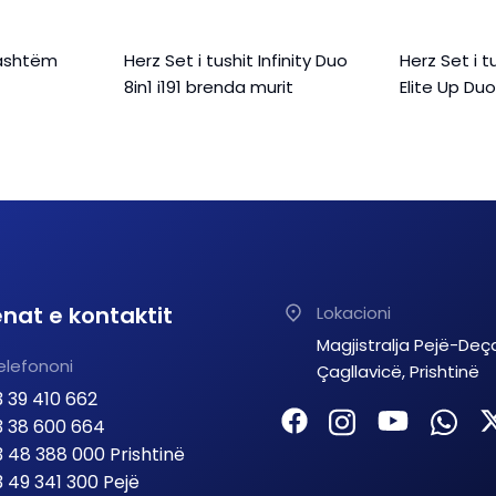
 jashtëm
Herz Set i tushit Infinity Duo
Herz Set i 
8in1 i191 brenda murit
Elite Up Duo
nat e kontaktit
Lokacioni
Magjistralja Pejë-Deç
elefononi
Çagllavicë, Prishtinë
 39 410 662
 38 600 664
 48 388 000 Prishtinë
 49 341 300 Pejë