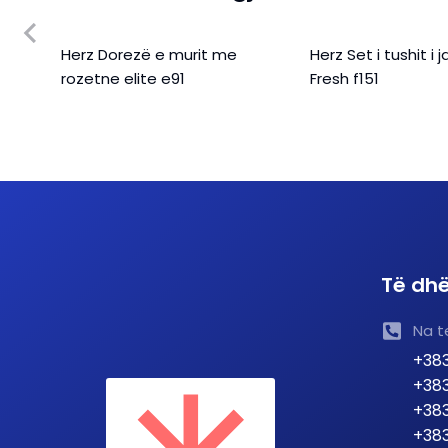
te
Herz Dorezë e murit me
Herz Set i tushit i
rozetne elite e91
Fresh f151
Të dhë
Na t
+383
+383
+383
+383