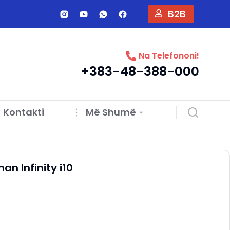
B2B
Na Telefononi!
+383-48-388-000
Kontakti
Më Shumë
an Infinity i10