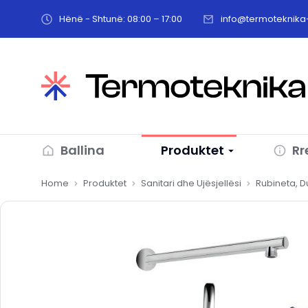
Hënë - Shtunë: 08:00 – 17:00
info@termoteknika-
Ballina
Produktet
Rr
You are here:
Home
Produktet
Sanitari dhe Ujësjellësi
Rubineta, 