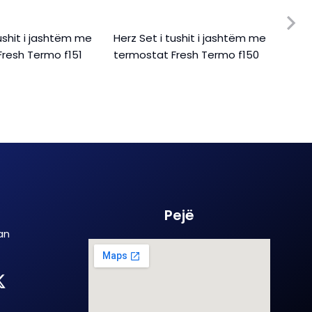
tushit i jashtëm me
Herz Set i tushit i jashtëm me
Herz
Fresh Termo f151
termostat Fresh Termo f150
Sq q
Pejë
an