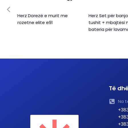
te
Herz Dorezë e murit me
Herz Set për banjo
rozetne elite e91
tushit + mbajtësi
bateria për lavam
Të dhë
Na t
+383
+383
+383