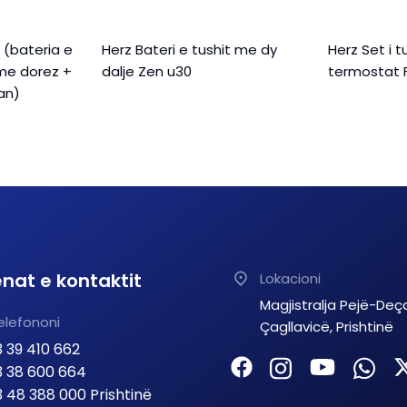
 (bateria e
Herz Bateri e tushit me dy
Herz Set i 
 me dorez +
dalje Zen u30
termostat 
an)
nat e kontaktit
Lokacioni
Magjistralja Pejë-Deç
elefononi
Çagllavicë, Prishtinë
 39 410 662
 38 600 664
 48 388 000 Prishtinë