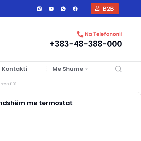
B2B
Na Telefononi!
+383-48-388-000
Kontakti
Më Shumë
ermo f191
brendshëm me termostat