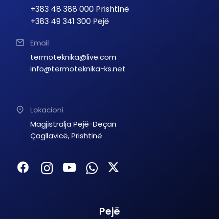
+383 48 388 000 Prishtinë
+383 49 341 300 Pejë
Email
termoteknika@live.com
info@termoteknika-ks.net
Lokacioni
Magjistralja Pejë-Deçan
Çagllavicë, Prishtinë
Pejë