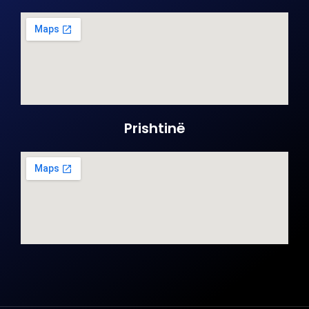
Prishtinë