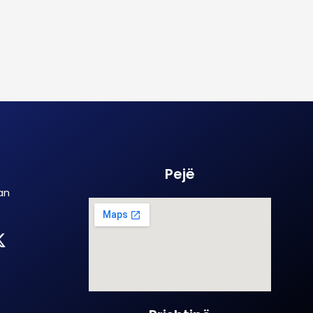
Pejë
an