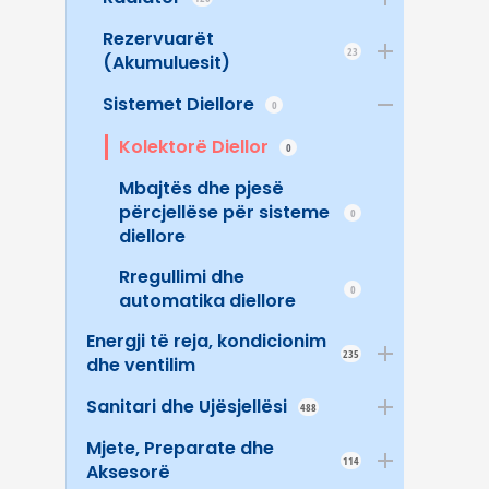
Rezervuarët
23
(Akumuluesit)
Sistemet Diellore
0
Kolektorë Diellor
0
Mbajtës dhe pjesë
përcjellëse për sisteme
0
diellore
Rregullimi dhe
0
automatika diellore
Energji të reja, kondicionim
235
dhe ventilim
Sanitari dhe Ujësjellësi
488
Mjete, Preparate dhe
114
Aksesorë