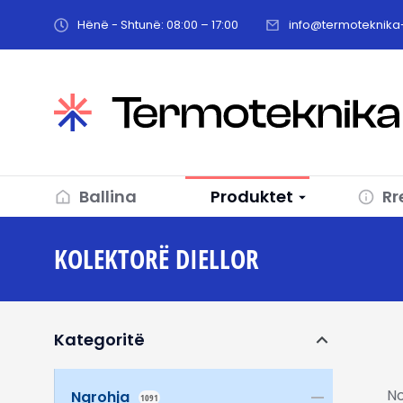
Hënë - Shtunë: 08:00 – 17:00
info@termoteknika-
Ballina
Produktet
Rr
KOLEKTORË DIELLOR
You are here
Kategoritë
No
Ngrohja
1091