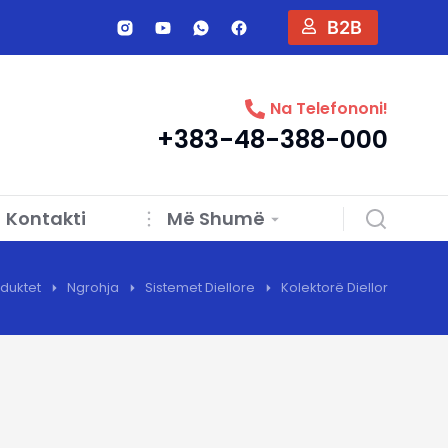
B2B
Na Telefononi!
+383-48-388-000
Kontakti
Më Shumë
duktet
Ngrohja
Sistemet Diellore
Kolektorë Diellor