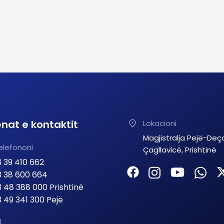
nat e kontaktit
Lokacioni
Magjistralja Pejë-Deç
elefononi
Çagllavicë, Prishtinë
 39 410 662
 38 600 664
 48 388 000 Prishtinë
 49 341 300 Pejë
l