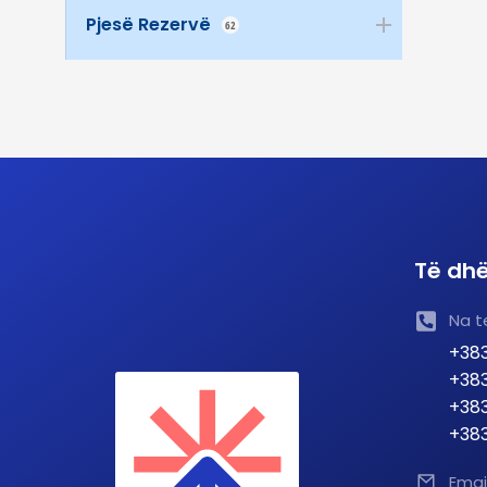
Pjesë Rezervë
62
Të dhë
Na t
+383
+383
+383
+383
Emai