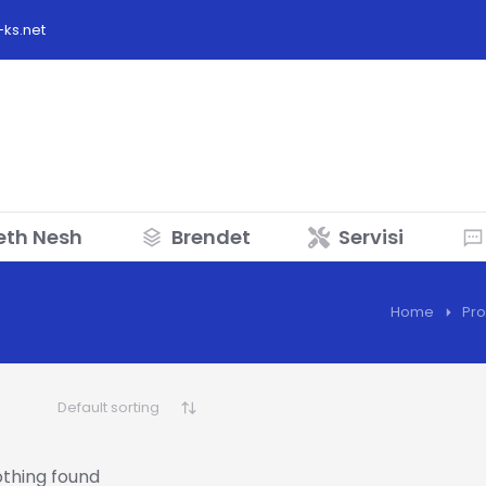
ks.net
eth Nesh
Brendet
Servisi
:
Home
Pro
thing found