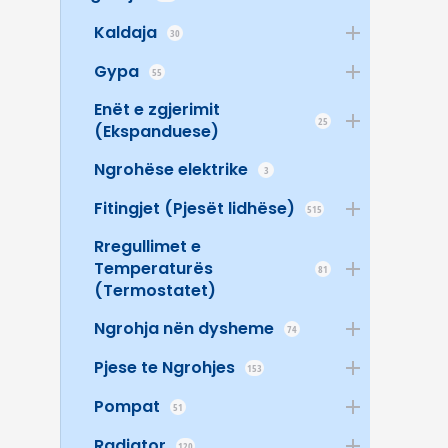
Kaldaja
30
Gypa
55
Enët e zgjerimit
25
(Ekspanduese)
Ngrohëse elektrike
3
Fitingjet (Pjesët lidhëse)
515
Rregullimet e
Temperaturës
81
(Termostatet)
Ngrohja nën dysheme
74
Pjese te Ngrohjes
153
Pompat
51
Radiator
120