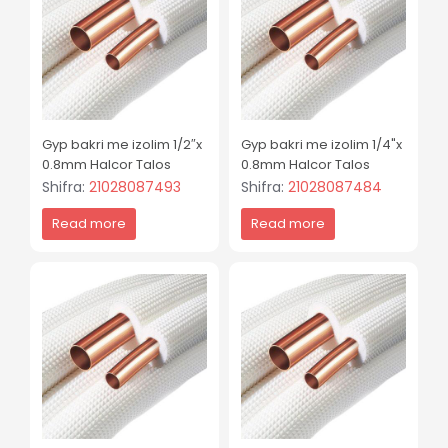
Gyp bakri me izolim 1/2″x
Gyp bakri me izolim 1/4"x
0.8mm Halcor Talos
0.8mm Halcor Talos
Shifra:
21028087493
Shifra:
21028087484
Read more
Read more