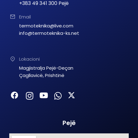
+383 49 341 300 Pejë
Email
termoteknika@live.com
info@termoteknika-ks.net
Lokacioni
Magjistralja Pejë-Deçan
Çagllavicë, Prishtinë
Pejë