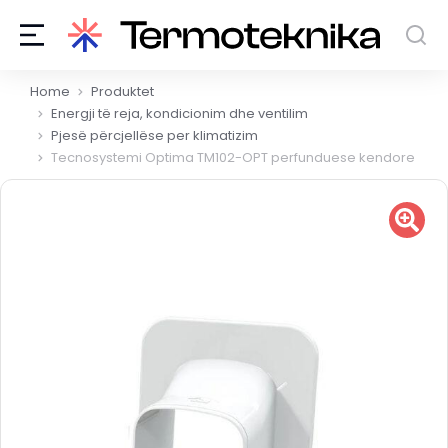
You are here:
Home
Produktet
Energji të reja, kondicionim dhe ventilim
Pjesë përcjellëse per klimatizim
Tecnosystemi Optima TM102-OPT perfunduese kendore