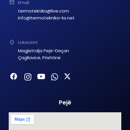
Email
termoteknika@live.com
info@termoteknika-ks.net
Lokacioni
Magjistralja Pejë-Deçan
Çagllavicë, Prishtinë
Pejë