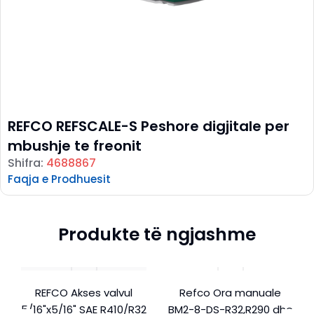
REFCO REFSCALE-S Peshore digjitale per
mbushje te freonit
Shifra:
4688867
Faqja e Prodhuesit
Produkte të ngjashme
REFCO Akses valvul
Refco Ora manuale
5/16"x5/16" SAE R410/R32
BM2-8-DS-R32,R290 dhe