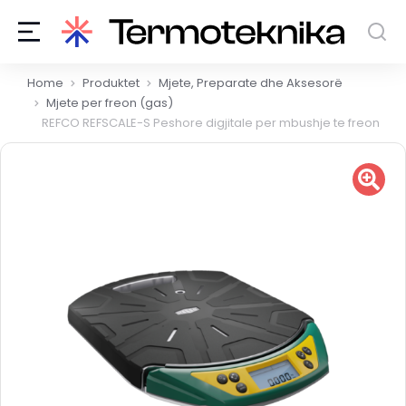
You are here:
Home
Produktet
Mjete, Preparate dhe Aksesorë
Mjete per freon (gas)
REFCO REFSCALE-S Peshore digjitale per mbushje te freonit