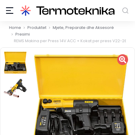
You are here:
Home
Produktet
Mjete, Preparate dhe Aksesorë
Presimi
REMS Makina per Press 14V ACC + Kokat per press V22-28-35