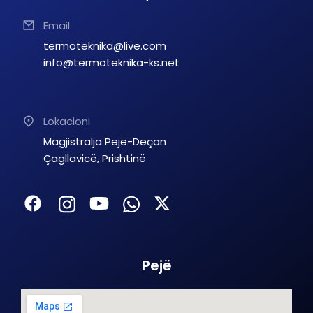
Email
termoteknika@live.com
info@termoteknika-ks.net
Lokacioni
Magjistralja Pejë-Deçan
Çagllavicë, Prishtinë
Pejë