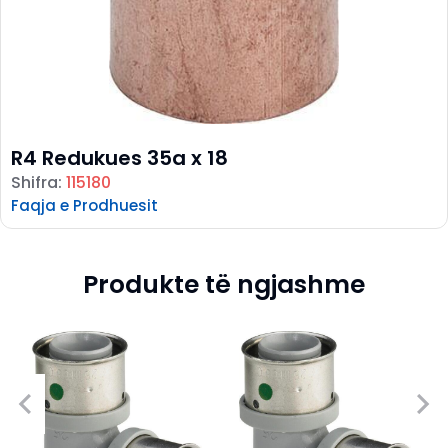
R4 Redukues 35a x 18
Shifra:
115180
Faqja e Prodhuesit
Produkte të ngjashme