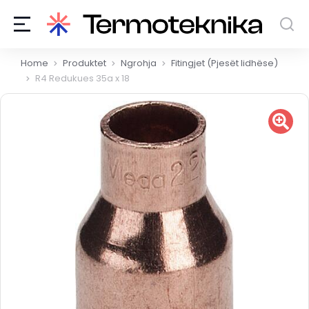
You are here:
Home
Produktet
Ngrohja
Fitingjet (Pjesët lidhëse)
R4 Redukues 35a x 18