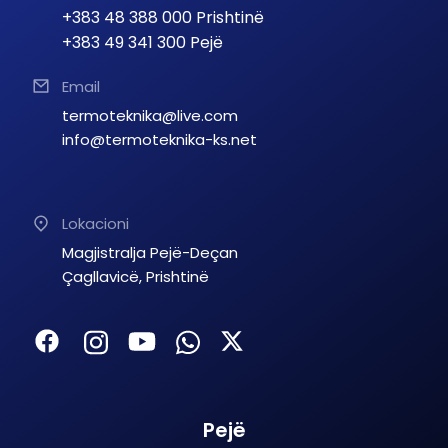
+383 48 388 000 Prishtinë
+383 49 341 300 Pejë
Email
termoteknika@live.com
info@termoteknika-ks.net
Lokacioni
Magjistralja Pejë-Deçan
Çagllavicë, Prishtinë
Pejë