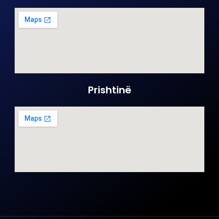
Prishtinë