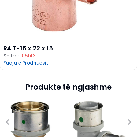
R4 T-15 x 22 x 15
Shifra:
105143
Faqja e Prodhuesit
Produkte të ngjashme