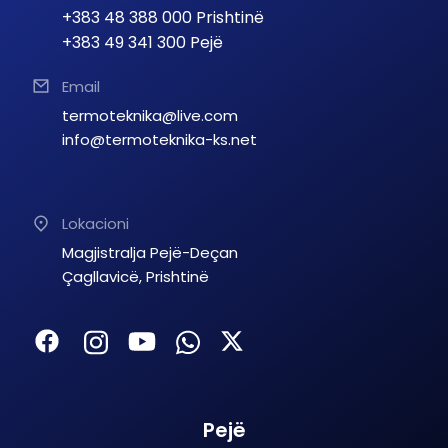
+383 48 388 000 Prishtinë
+383 49 341 300 Pejë
Email
termoteknika@live.com
info@termoteknika-ks.net
Lokacioni
Magjistralja Pejë-Deçan
Çagllavicë, Prishtinë
Pejë