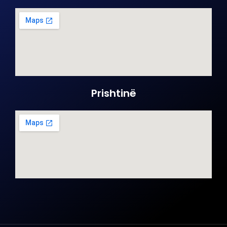
Prishtinë