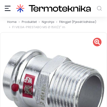
You are here:
Home
Produktet
Ngrohja
Fitingjet (Pjesët lidhëse)
F1 VIEGA-PRESTABO MS Ø 15X1/2″ m