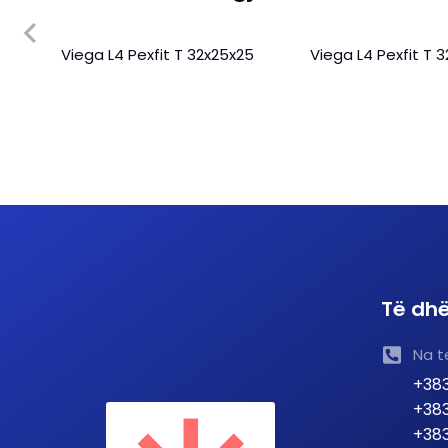
em
Viega L4 Pexfit T 32x25x25
Viega L4 Pexfit T 
a te
Të dhë
Na t
+383
+383
+383