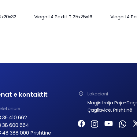
32x20x32
Viega L4 Pexfit T 25x25x16
Viega L4 Pe
nat e kontaktit
Lokacioni
Magjistralja Pejë-Deç
elefononi
Çagllavicë, Prishtinë
 39 410 662
 38 600 664
 48 388 000 Prishtinë