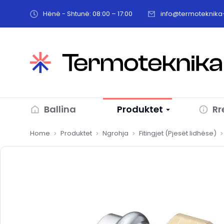
Hënë - Shtunë: 08:00 – 17:00
info@termoteknika-
Ballina
Produktet
Rr
You are here:
Home
Produktet
Ngrohja
Fitingjet (Pjesët lidhëse)