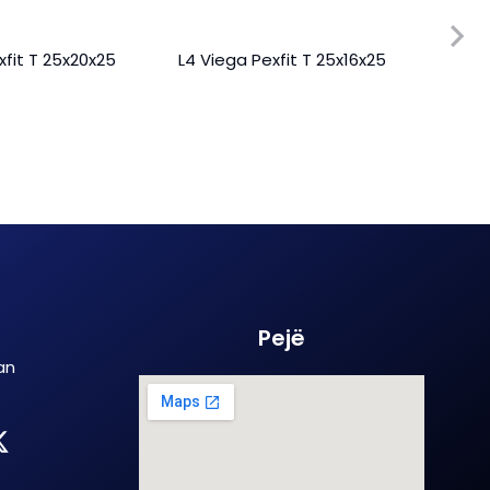
xfit T 25x20x25
L4 Viega Pexfit T 25x16x25
Vieg
Pejë
an