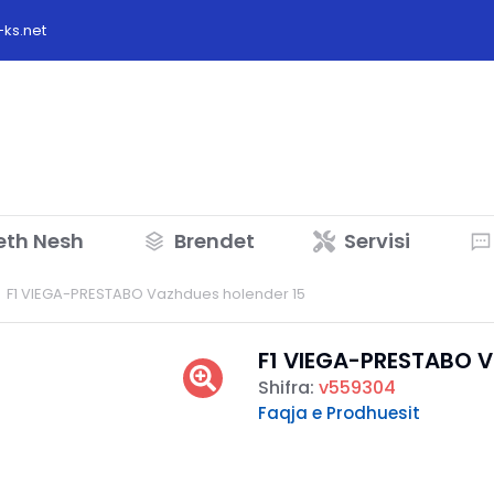
ks.net
eth Nesh
Brendet
Servisi
F1 VIEGA-PRESTABO Vazhdues holender 15
F1 VIEGA-PRESTABO V
Shifra:
v559304
Faqja e Prodhuesit