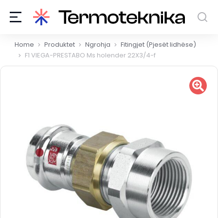
You are here:
Home
Produktet
Ngrohja
Fitingjet (Pjesët lidhëse)
F1 VIEGA-PRESTABO Ms holender 22X3/4-f