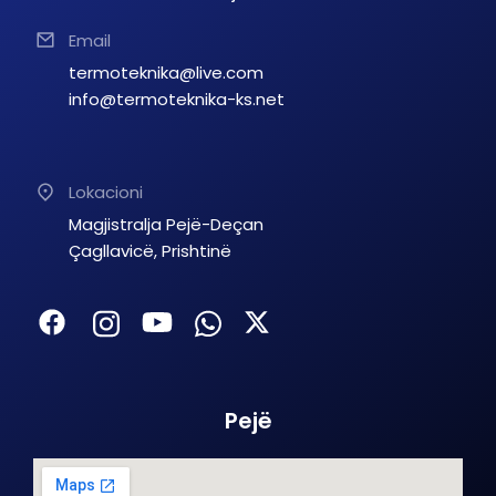
Email
termoteknika@live.com
info@termoteknika-ks.net
Lokacioni
Magjistralja Pejë-Deçan
Çagllavicë, Prishtinë
Pejë