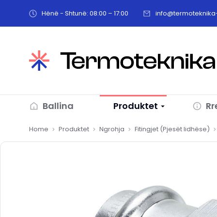
Hënë - Shtunë: 08:00 – 17:00
info@termoteknika-
Ballina
Produktet
Rr
You are here:
Home
Produktet
Ngrohja
Fitingjet (Pjesët lidhëse)