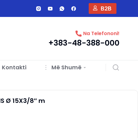
B2B
Na Telefononi!
+383-48-388-000
Kontakti
Më Shumë
S Ø 15X3/8″ m