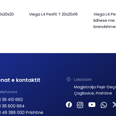
20x20x20
Viega L4 Pexfit T 20x20x16
Viega L4 Pe
lidhese me 
brendshme 
nat e kontaktit
Lokacioni
Magjistralja Pejë-Deç
elefononi
Çagllavicë, Prishtinë
 39 410 662
 38 600 664
 48 388 000 Prishtinë