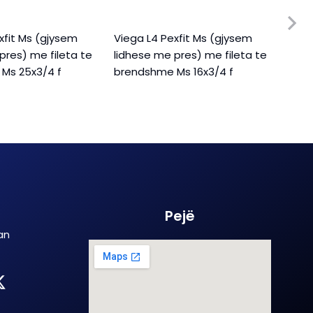
xfit Ms (gjysem
Viega L4 Pexfit Ms (gjysem
Vieg
pres) me fileta te
lidhese me pres) me fileta te
lidh
Ms 25x3/4 f
brendshme Ms 16x3/4 f
jash
Pejë
an