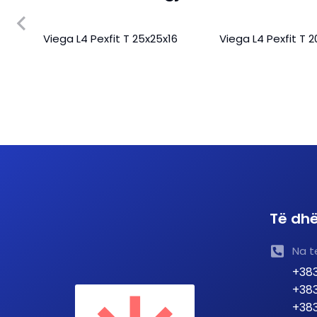
em
Viega L4 Pexfit T 25x25x16
Viega L4 Pexfit T 
a te
Të dhë
Na t
+383
+383
+383