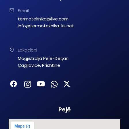
Email
termoteknika@live.com
info@termoteknika-ks.net
Lokacioni
Magjistralja Pejë-Deçan
Çagllavicë, Prishtinë
Pejë