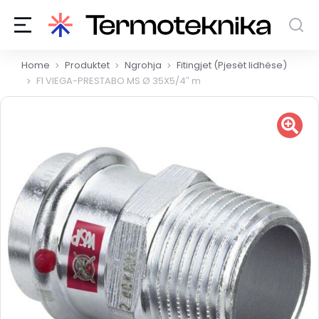
You are here:
Home
Produktet
Ngrohja
Fitingjet (Pjesët lidhëse)
F1 VIEGA-PRESTABO MS Ø 35X5/4″ m