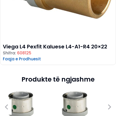
Viega L4 Pexfit Kaluese L4-A1-R4 20×22
Shifra:
608125
Faqja e Prodhuesit
Produkte të ngjashme