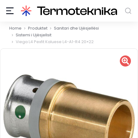
You are here:
Home
Produktet
Sanitari dhe Ujësjellësi
Sistemi i Ujësjellsit
Viega L4 Pexfit Kaluese L4-A1-R4 20×22