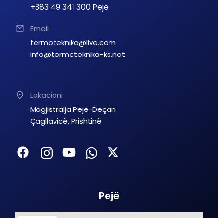
+383 49 341 300 Pejë
Email
termoteknika@live.com
info@termoteknika-ks.net
Lokacioni
Magjistralja Pejë-Deçan
Çagllavicë, Prishtinë
Pejë