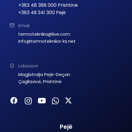
+383 48 388 000 Prishtinë
+383 49 341 300 Pejë
Email
termoteknika@live.com
info@termoteknika-ks.net
Lokacioni
Magjistralja Pejë-Deçan
Çagllavicë, Prishtinë
Pejë