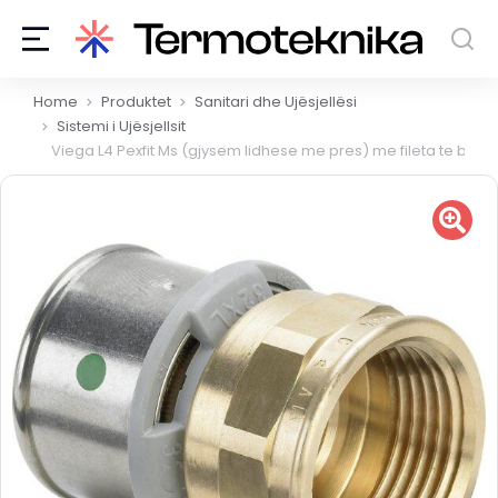
You are here:
Home
Produktet
Sanitari dhe Ujësjellësi
Sistemi i Ujësjellsit
Viega L4 Pexfit Ms (gjysem lidhese me pres) me fileta te bre