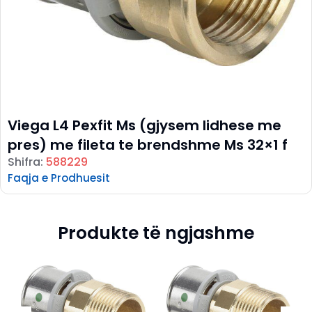
Viega L4 Pexfit Ms (gjysem lidhese me
pres) me fileta te brendshme Ms 32×1 f
Shifra:
588229
Faqja e Prodhuesit
Produkte të ngjashme