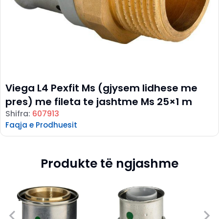
Viega L4 Pexfit Ms (gjysem lidhese me
pres) me fileta te jashtme Ms 25×1 m
Shifra:
607913
Faqja e Prodhuesit
Produkte të ngjashme