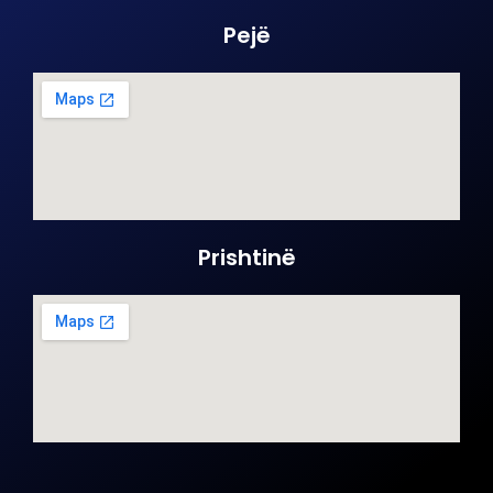
Pejë
Prishtinë