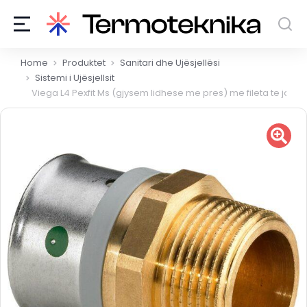
You are here:
Home
Produktet
Sanitari dhe Ujësjellësi
Sistemi i Ujësjellsit
Viega L4 Pexfit Ms (gjysem lidhese me pres) me fileta te jash