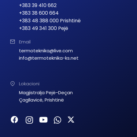
+383 39 410 662
+383 38 600 664
+383 48 388 000 Prishtinë
+383 49 341 300 Pejë
Email
termoteknika@live.com
info@termoteknika-ks.net
Lokacioni
Magjistralja Pejë-Deçan
Çagllavicë, Prishtinë