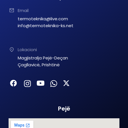
Email
termoteknika@live.com
info@termoteknika-ks.net
Lokacioni
Magjistralja Pejë-Deçan
Çagllavicë, Prishtinë
Pejë