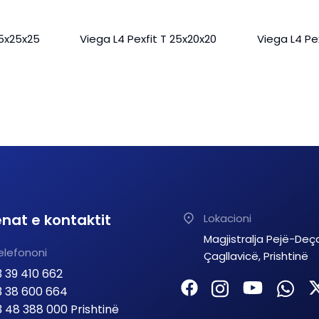
25x25x25
Viega L4 Pexfit T 25x20x20
Viega L4 Pex
nat e kontaktit
Lokacioni
Magjistralja Pejë-Deç
elefononi
Çagllavicë, Prishtinë
 39 410 662
 38 600 664
 48 388 000 Prishtinë