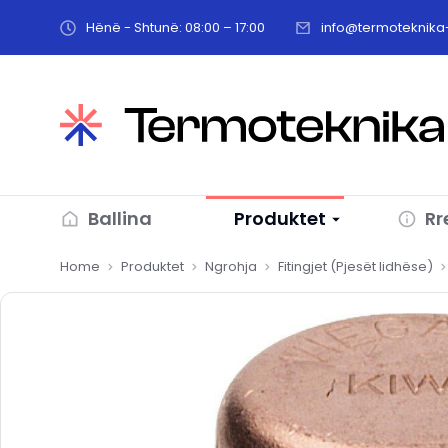
Hënë - Shtunë: 08:00 – 17:00
info@termoteknika-
Ballina
Produktet
Rr
You are here:
Home
Produktet
Ngrohja
Fitingjet (Pjesët lidhëse)