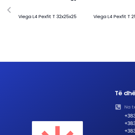
em
Viega L4 Pexfit T 32x25x25
Viega L4 Pexfit T 
a te
Të dhë
Na t
+383
+383
+383