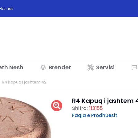
ks.net
eth Nesh
Brendet
Servisi
R4 Kapuq i jashtem 42
R4 Kapuq i jashtem 
Shifra:
113155
Faqja e Prodhuesit