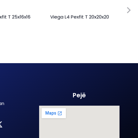
fit T 25x16x16
Viega L4 Pexfit T 20x20x20
Vieg
lidh
bren
Pejë
an